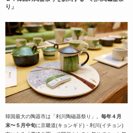
り」
韓国最大の陶器市は「利川陶磁器祭り」。
毎年４月
末〜５月中旬
に京畿道(キョンギド)・利川(イチョン)