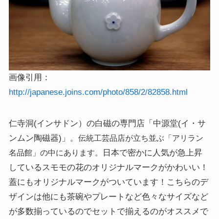
画像引用：
http://japanese.joins.com/photo/858/2/82858.html
仁寺洞(インサドン）の白磁の専門店「中源堂(イ・サ
ンムン陶磁器)」。
伝統工芸品店が立ち並ぶ「アリラン
名品館」の中にあります。
日本で密かに人気が急上昇
しているスモモの花のオリジナルマークがかわいい！
蓋にもオリジナルマークがついています！こちらのデ
ザインは他にも茶碗やプレートなど色々なサイズなど
が多数揃っているのでセットで揃えるのがオススメで