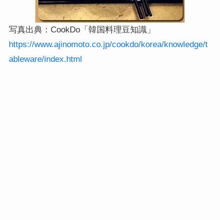
写真出典：CookDo「韓国料理豆知識」
https://www.ajinomoto.co.jp/cookdo/korea/knowledge/t
ableware/index.html