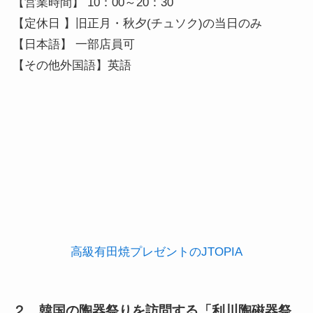
【営業時間】 10：00～20：30

【定休日 】旧正月・秋夕(チュソク)の当日のみ

【日本語】 一部店員可

【その他外国語】英語
高級有田焼プレゼントのJTOPIA
２．韓国の陶器祭りを訪問する「利川陶磁器祭