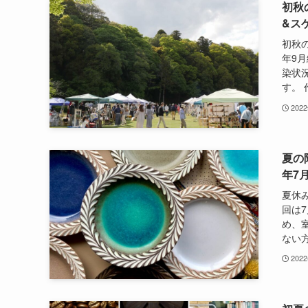
初秋
&ス
初秋
年9
染状
す。 
202
夏の
年7
夏休
回は
め、
ない方
202