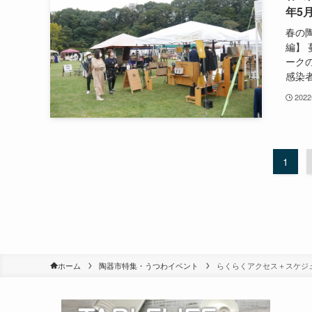
年5
春の
編】
ーク
感染者
202
1
ホーム
陶器市特集・うつわイベント
らくらくアクセス＋スケジ