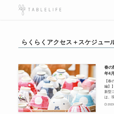
らくらくアクセス＋スケジュー
春の
年4
【春
編】
新型
は、現
202