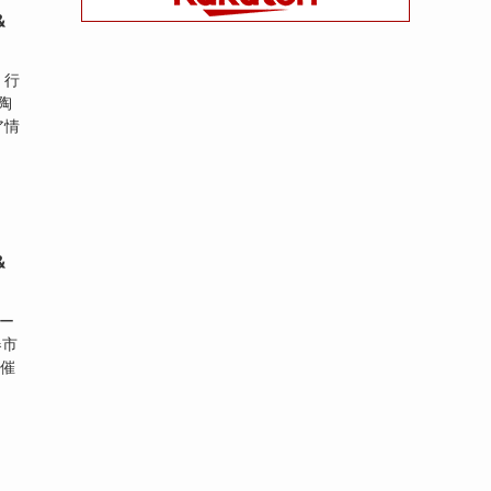
&
く行
陶
ア情
&
ー
器市
開催