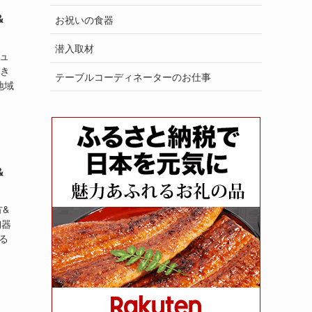
&
お祝いの食器
潜入取材
ュ
動き
テーブルコーディネーターのお仕事
地域
&
&
陶器
る