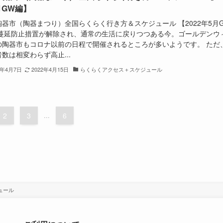
月GW編】
陶器市（陶器まつり）全国らくらく行き方＆スケジュール 【2022年5月
 蔓延防止措置が解除され、通常の生活に戻りつつある今。ゴールデンウ
の陶器市もコロナ以前の日程で開催されるところが多いようです。 ただ
数は相変わらず高止...
2年4月7日
2022年4月15日
らくらくアクセス＋スケジュール
2
3
...
6
ュール