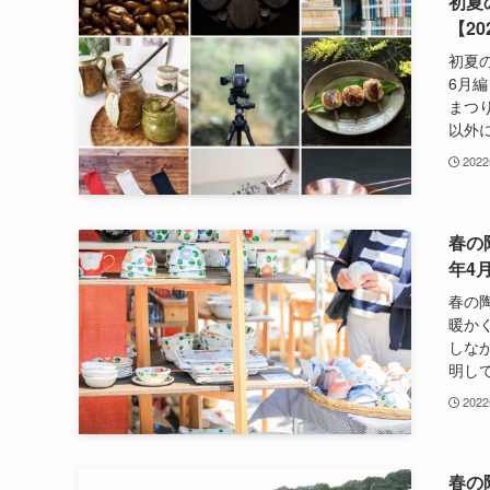
初夏
【20
初夏
6月
まつ
以外に
202
春の
年4
春の
暖か
しな
明して
202
春の