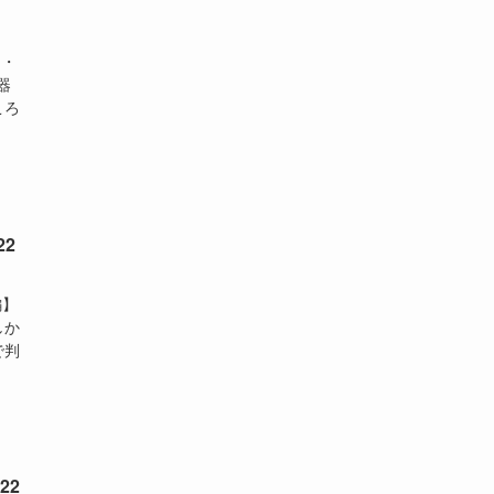
月・
器
ころ
2
編】
しか
で判
22