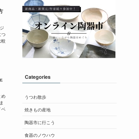
方
ジ
につ
比較
Categories
ェ
とめ
うつわ散歩
ま
イベ
焼きもの産地
陶器市に行こう
食器のノウハウ