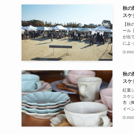
秋の
スケ
【秋
ール
が出
によっ
202
秋の
スケ
紅葉
スケジ
市（
イベン
202