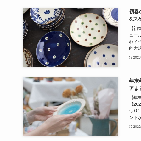
初春
&ス
【初
ュール
れイ
的大規
202
年末
アまと
【年
【20
つり
ントが
202