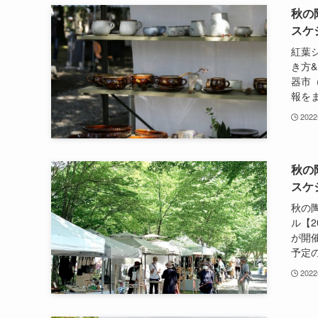
秋の
スケ
紅葉
き方&
器市
報をま
202
秋の
スケ
秋の
ル【2
が開
予定の
202