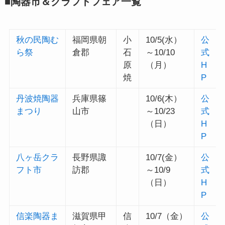
■陶器市＆クラフトフェア一覧
秋の民陶む
福岡県朝
小
10/5(水）
公
ら祭
倉郡
石
～10/10
式
原
（月）
H
焼
P
丹波焼陶器
兵庫県篠
10/6(木）
公
まつり
山市
～10/23
式
（日）
H
P
八ヶ岳クラ
長野県諏
10/7(金）
公
フト市
訪郡
～10/9
式
（日）
H
P
信楽陶器ま
滋賀県甲
信
10/7（金）
公