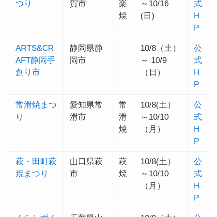
つり
賀市
楽
～10/16
式
焼
(日)
H
P
ARTS&CR
静岡県静
10/8（土）
公
AFT静岡手
岡市
～ 10/9
式
創り市
（日）
H
P
常滑焼まつ
愛知県常
常
10/8(土）
公
り
滑市
滑
～10/10
式
焼
（月）
H
P
萩・田町萩
山口県萩
萩
10/8(土）
公
焼まつり
市
焼
～10/10
式
（月）
H
P