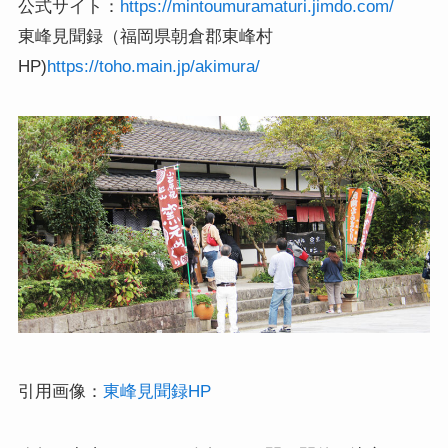
公式サイト：
https://mintoumuramaturi.jimdo.com/
東峰見聞録（福岡県朝倉郡東峰村
HP)
https://toho.main.jp/akimura/
引用画像：
東峰見聞録HP