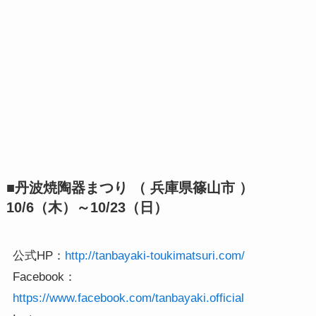
■丹波焼陶器まつり （ 兵庫県篠山市 ）
10/6（木）～10/23（日）
公式HP：
http://tanbayaki-toukimatsuri.com/
Facebook：
https://www.facebook.com/tanbayaki.official