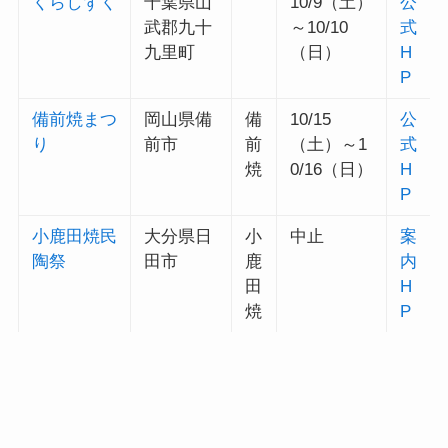
くらしずく
千葉県山
10/9（土）
公
武郡九十
～10/10
式
九里町
（日）
H
P
備前焼まつ
岡山県備
備
10/15
公
り
前市
前
（土）～1
式
焼
0/16（日）
H
P
小鹿田焼民
大分県日
小
中止
案
陶祭
田市
鹿
内
田
H
焼
P