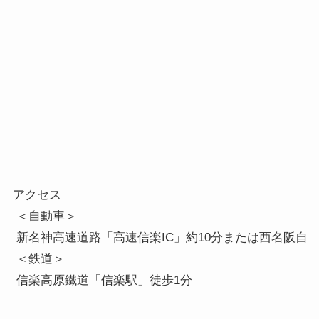
アクセス

 ＜自動車＞

 新名神高速道路「高速信楽IC」約10分または西名阪自動車
 ＜鉄道＞

 信楽高原鐵道「信楽駅」徒歩1分