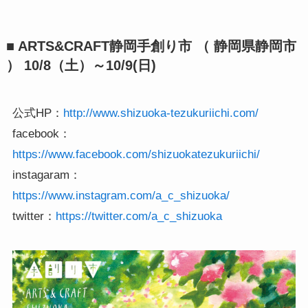
■ ARTS&CRAFT静岡手創り市 （ 静岡県静岡市
） 10/8（土）～10/9(日)
公式HP：
http://www.shizuoka-tezukuriichi.com/
facebook：
https://www.facebook.com/shizuokatezukuriichi/
instagaram：
https://www.instagram.com/a_c_shizuoka/
twitter：
https://twitter.com/a_c_shizuoka