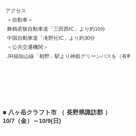
アクセス

 ＜自動車＞

 舞鶴若狭自動車道「三田西IC」より約10分

 中国自動車道「滝野社IC」より約30分

 ＜公共交通機関＞

■ 八ヶ岳クラフト市 （ 長野県諏訪郡 ）
10/7（金）～10/9(日)