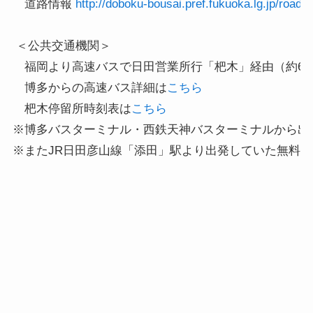
　道路情報 
http://doboku-bousai.pref.fukuoka.lg.jp/road/
 ＜公共交通機関＞

　福岡より高速バスで日田営業所行「杷木」経由（約60
　博多からの高速バス詳細は
こちら
　杷木停留所時刻表は
こちら
※博多バスターミナル・西鉄天神バスターミナルから出
※またJR日田彦山線「添田」駅より出発していた無料