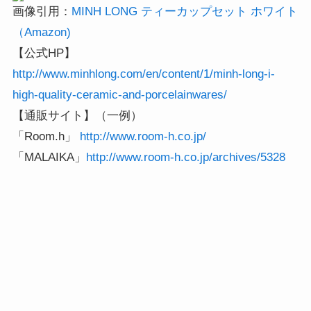
画像引用：
MINH LONG ティーカップセット ホワイト
（Amazon)
【公式HP】
http://www.minhlong.com/en/content/1/minh-long-i-
high-quality-ceramic-and-porcelainwares/
【通販サイト】（一例）
「Room.h」
http://www.room-h.co.jp/
「MALAIKA」
http://www.room-h.co.jp/archives/5328