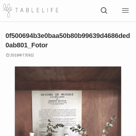
0f500694b3e0baa50b80b99639d4686ded
0ab801_Fotor
2018年7月9日