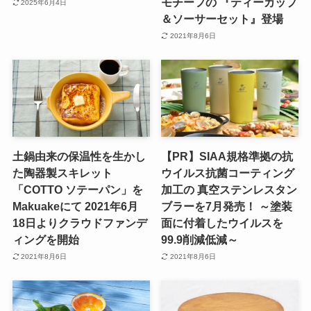
モチーフの 『ティーカップ
2025年6月4日
＆ソーサーセット』登場
2021年8月6日
土鍋由来の保温性を生かし
【PR】SIAA規格準拠の抗
た陶器製スキレット
ウイルス抗菌コーティング
「COTTO ソテーパン」を
加工の 真空ステンレスタン
Makuakeにて 2021年6月
ブラーを7月発売！ ～塗装
18日よりクラウドファンデ
面に付着したウイルスを
ィングを開始
99.9削減低減～
2021年8月6日
2021年8月6日