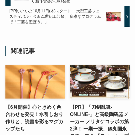
り新作食器が10/1発売
[PR]いよいよ10月11日(木)スタート！ 大型工芸フェ
スティバル・金沢21世紀工芸祭、 多彩なプログラム
で「工芸を遊ぼう。」
関連記事
【6月開催】心ときめく色
【PR】「刀剣乱舞-
合わせを発見！水引しおり
ONLINE-」と高級陶磁器メ
作りと、読書を彩るマグカ
ーカー ノリタケコラボの第
ップたち
2弾！ 一期一振、鶴丸国永