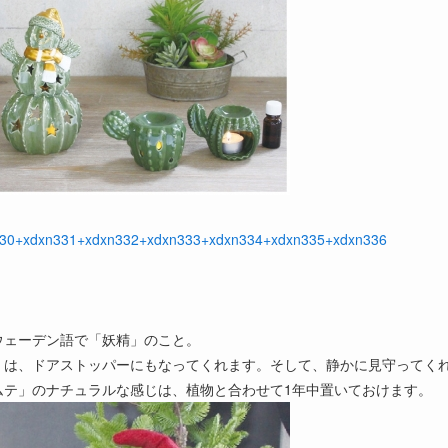
xdxn330+xdxn331+xdxn332+xdxn333+xdxn334+xdxn335+xdxn336
ウェーデン語で「妖精」のこと。
」は、ドアストッパーにもなってくれます。そして、静かに見守ってく
ムテ」のナチュラルな感じは、植物と合わせて1年中置いておけます。