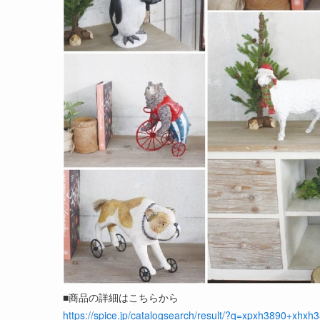
■商品の詳細はこちらから
https://spice.jp/catalogsearch/result/?q=xpxh3890+xhxh