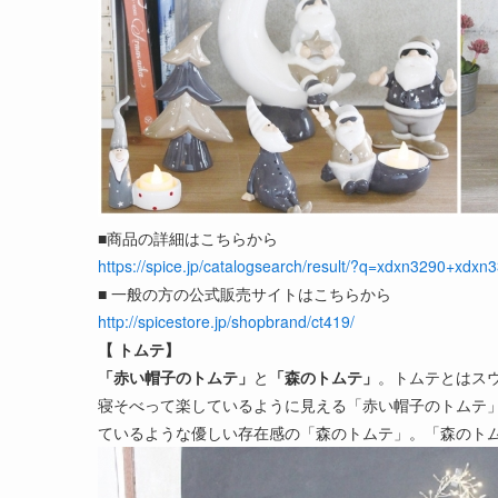
■商品の詳細はこちらから
https://spice.jp/catalogsearch/result/?q=xdxn3290+
■ 一般の方の公式販売サイトはこちらから
http://spicestore.jp/shopbrand/ct419/
【 トムテ】
「赤い帽子のトムテ」
と
「森のトムテ」
。トムテとはス
寝そべって楽しているように見える「赤い帽子のトムテ
ているような優しい存在感の「森のトムテ」。「森のト