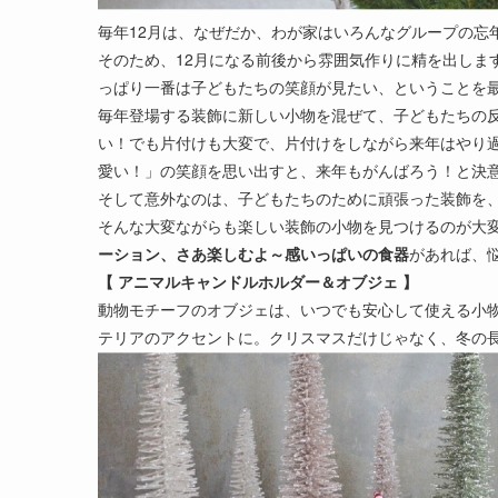
毎年12月は、なぜだか、わが家はいろんなグループの忘
そのため、12月になる前後から雰囲気作りに精を出しま
っぱり一番は子どもたちの笑顔が見たい、ということを
毎年登場する装飾に新しい小物を混ぜて、子どもたちの
い！でも片付けも大変で、片付けをしながら来年はやり
愛い！」の笑顔を思い出すと、来年もがんばろう！と決
そして意外なのは、子どもたちのために頑張った装飾を
そんな大変ながらも楽しい装飾の小物を見つけるのが大
ーション、さあ楽しむよ～感いっぱいの食器
があれば、
【 アニマルキャンドルホルダー＆オブジェ 】
動物モチーフのオブジェは、いつでも安心して使える小
テリアのアクセントに。クリスマスだけじゃなく、冬の