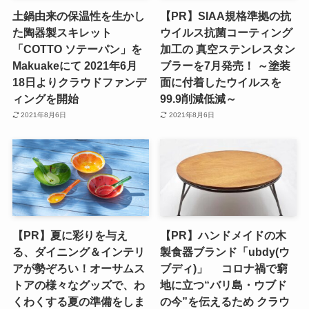
土鍋由来の保温性を生かし
【PR】SIAA規格準拠の抗
た陶器製スキレット
ウイルス抗菌コーティング
「COTTO ソテーパン」を
加工の 真空ステンレスタン
Makuakeにて 2021年6月
ブラーを7月発売！ ～塗装
18日よりクラウドファンデ
面に付着したウイルスを
ィングを開始
99.9削減低減～
2021年8月6日
2021年8月6日
【PR】夏に彩りを与え
【PR】ハンドメイドの木
る、ダイニング＆インテリ
製食器ブランド「ubdy(ウ
アが勢ぞろい！オーサムス
ブディ)」 コロナ禍で窮
トアの様々なグッズで、わ
地に立つ“バリ島・ウブド
くわくする夏の準備をしま
の今”を伝えるため クラウ