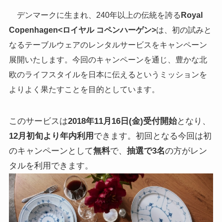
デンマークに生まれ、240年以上の伝統を誇る
Royal
Copenhagen<ロイヤル コペンハーゲン>
は、初の試みと
なるテーブルウェアのレンタルサービスをキャンペーン
展開いたします。今回のキャンペーンを通じ、豊かな北
欧のライフスタイルを日本に伝えるというミッションを
よりよく果たすことを目的としています。
このサービスは
2018年11月16日(金)受付開始
となり、
12月初旬より年内利用
できます。初回となる今回は初
のキャンペーンとして
無料
で、
抽選で3名
の方がレン
タルを利用できます。