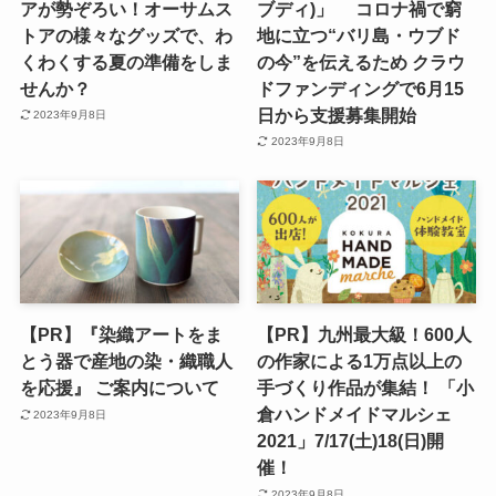
アが勢ぞろい！オーサムス
ブディ)」 コロナ禍で窮
トアの様々なグッズで、わ
地に立つ“バリ島・ウブド
くわくする夏の準備をしま
の今”を伝えるため クラウ
せんか？
ドファンディングで6月15
日から支援募集開始
2023年9月8日
2023年9月8日
【PR】『染織アートをま
【PR】九州最大級！600人
とう器で産地の染・織職人
の作家による1万点以上の
を応援』 ご案内について
手づくり作品が集結！ 「小
倉ハンドメイドマルシェ
2023年9月8日
2021」7/17(土)18(日)開
催！
2023年9月8日