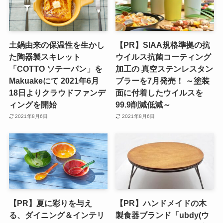
土鍋由来の保温性を生かし
【PR】SIAA規格準拠の抗
た陶器製スキレット
ウイルス抗菌コーティング
「COTTO ソテーパン」を
加工の 真空ステンレスタン
Makuakeにて 2021年6月
ブラーを7月発売！ ～塗装
18日よりクラウドファンデ
面に付着したウイルスを
ィングを開始
99.9削減低減～
2021年8月6日
2021年8月6日
【PR】夏に彩りを与え
【PR】ハンドメイドの木
る、ダイニング＆インテリ
製食器ブランド「ubdy(ウ