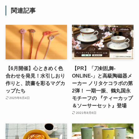
関連記事
【6月開催】心ときめく色
【PR】「刀剣乱舞-
合わせを発見！水引しおり
ONLINE-」と高級陶磁器メ
作りと、読書を彩るマグカ
ーカー ノリタケコラボの第
ップたち
2弾！ 一期一振、鶴丸国永
モチーフの 『ティーカップ
2025年6月4日
＆ソーサーセット』登場
2021年8月6日