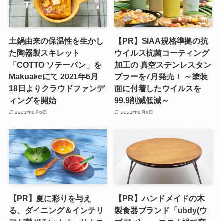
土鍋由来の保温性を生かし
【PR】SIAA規格準拠の抗
た陶器製スキレット
ウイルス抗菌コーティング
「COTTO ソテーパン」を
加工の 真空ステンレスタン
Makuakeにて 2021年6月
ブラーを7月発売！ ～塗装
18日よりクラウドファンデ
面に付着したウイルスを
ィングを開始
99.9削減低減～
2021年8月6日
2021年8月6日
【PR】夏に彩りを与え
【PR】ハンドメイドの木
る、ダイニング＆インテリ
製食器ブランド「ubdy(ウ