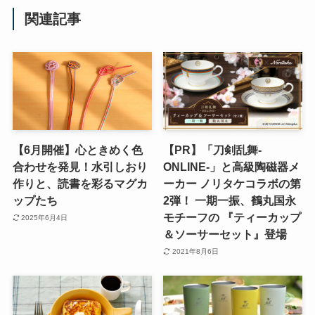
関連記事
【6月開催】心ときめく色
【PR】「刀剣乱舞-
合わせを発見！水引しおり
ONLINE-」と高級陶磁器メ
作りと、読書を彩るマグカ
ーカー ノリタケコラボの第
ップたち
2弾！ 一期一振、鶴丸国永
モチーフの 『ティーカップ
2025年6月4日
＆ソーサーセット』登場
2021年8月6日