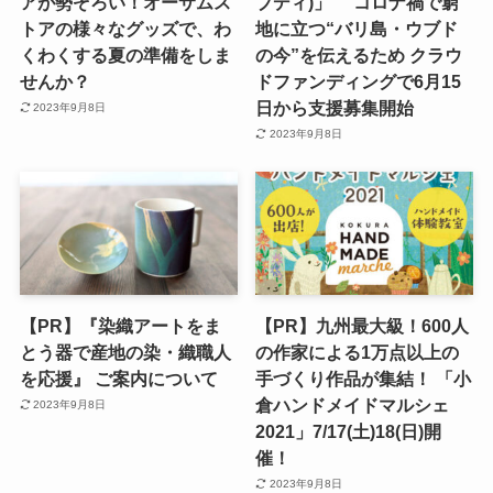
アが勢ぞろい！オーサムス
ブディ)」 コロナ禍で窮
トアの様々なグッズで、わ
地に立つ“バリ島・ウブド
くわくする夏の準備をしま
の今”を伝えるため クラウ
せんか？
ドファンディングで6月15
日から支援募集開始
2023年9月8日
2023年9月8日
【PR】『染織アートをま
【PR】九州最大級！600人
とう器で産地の染・織職人
の作家による1万点以上の
を応援』 ご案内について
手づくり作品が集結！ 「小
倉ハンドメイドマルシェ
2023年9月8日
2021」7/17(土)18(日)開
催！
2023年9月8日