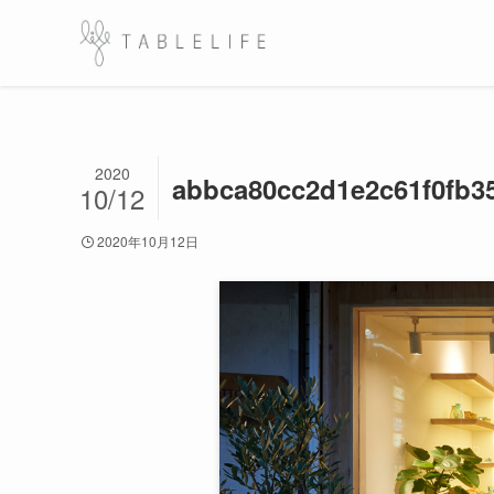
2020
abbca80cc2d1e2c61f0fb3
10/12
2020年10月12日