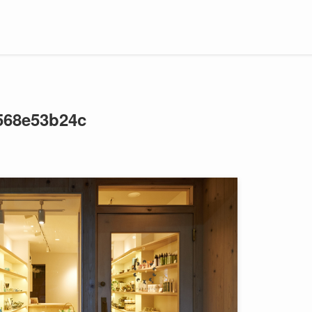
568e53b24c