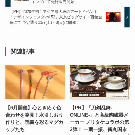
ィングにて先行販売開始
【PR】2020年初！アジア最大級のアートイベント
「デザインフェスタvol.52」東京ビッグサイト西館全
館にて 予定通り11/7(土)・8(日)に開催！
関連記事
【6月開催】心ときめく色
【PR】「刀剣乱舞-
合わせを発見！水引しおり
ONLINE-」と高級陶磁器メ
作りと、読書を彩るマグカ
ーカー ノリタケコラボの第
ップたち
2弾！ 一期一振、鶴丸国永