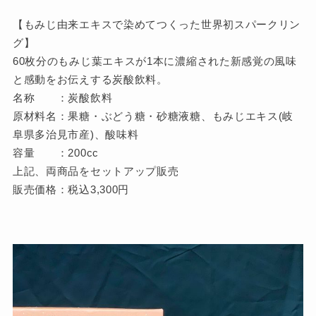
【もみじ由来エキスで染めてつくった世界初スパークリン
グ】
60枚分のもみじ葉エキスが1本に濃縮された新感覚の風味
と感動をお伝えする炭酸飲料。
名称 ：炭酸飲料
原材料名：果糖・ぶどう糖・砂糖液糖、もみじエキス(岐
阜県多治見市産)、酸味料
容量 ：200cc
上記、両商品をセットアップ販売
販売価格：税込3,300円