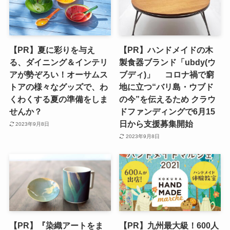
【PR】夏に彩りを与え
【PR】ハンドメイドの木
る、ダイニング＆インテリ
製食器ブランド「ubdy(ウ
アが勢ぞろい！オーサムス
ブディ)」 コロナ禍で窮
トアの様々なグッズで、わ
地に立つ“バリ島・ウブド
くわくする夏の準備をしま
の今”を伝えるため クラウ
せんか？
ドファンディングで6月15
日から支援募集開始
2023年9月8日
2023年9月8日
【PR】『染織アートをま
【PR】九州最大級！600人