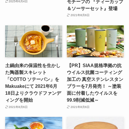
モチーフの 『ティーカップ
2025年6月4日
＆ソーサーセット』登場
2021年8月6日
土鍋由来の保温性を生かし
【PR】SIAA規格準拠の抗
た陶器製スキレット
ウイルス抗菌コーティング
「COTTO ソテーパン」を
加工の 真空ステンレスタン
Makuakeにて 2021年6月
ブラーを7月発売！ ～塗装
18日よりクラウドファンデ
面に付着したウイルスを
ィングを開始
99.9削減低減～
2021年8月6日
2021年8月6日