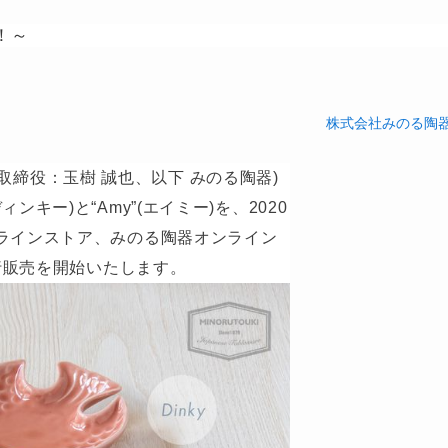
！～
株式会社みのる陶
締役：玉樹 誠也、以下 みのる陶器)
ンキー)と“Amy”(エイミー)を、2020
オンラインストア、みのる陶器オンライン
定先行販売を開始いたします。