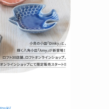
touki/