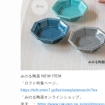
みのる陶器 NEW ITEM
「ロフト特集ページ」
https://loft.omni7.jp/fair/oneplateosechi?ox
「みのる陶器オンラインショップ」
楽天 ：
https://www.rakuten.ne.jp/gold/minoru