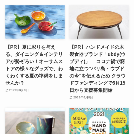
【PR】夏に彩りを与え
【PR】ハンドメイドの木
る、ダイニング＆インテリ
製食器ブランド「ubdy(ウ
アが勢ぞろい！オーサムス
ブディ)」 コロナ禍で窮
トアの様々なグッズで、わ
地に立つ“バリ島・ウブド
くわくする夏の準備をしま
の今”を伝えるため クラウ
せんか？
ドファンディングで6月15
日から支援募集開始
2023年9月8日
2023年9月8日