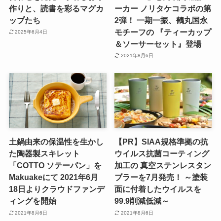
作りと、読書を彩るマグカ
ーカー ノリタケコラボの第
ップたち
2弾！ 一期一振、鶴丸国永
モチーフの 『ティーカップ
2025年6月4日
＆ソーサーセット』登場
2021年8月6日
土鍋由来の保温性を生かし
【PR】SIAA規格準拠の抗
た陶器製スキレット
ウイルス抗菌コーティング
「COTTO ソテーパン」を
加工の 真空ステンレスタン
Makuakeにて 2021年6月
ブラーを7月発売！ ～塗装
18日よりクラウドファンデ
面に付着したウイルスを
ィングを開始
99.9削減低減～
2021年8月6日
2021年8月6日