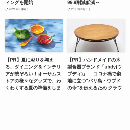
ィングを開始
99.9削減低減～
2021年8月6日
2021年8月6日
【PR】夏に彩りを与え
【PR】ハンドメイドの木
る、ダイニング＆インテリ
製食器ブランド「ubdy(ウ
アが勢ぞろい！オーサムス
ブディ)」 コロナ禍で窮
トアの様々なグッズで、わ
地に立つ“バリ島・ウブド
くわくする夏の準備をしま
の今”を伝えるため クラウ
せんか？
ドファンディングで6月15
日から支援募集開始
2023年9月8日
2023年9月8日