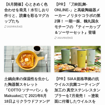
【6月開催】心ときめく色
【PR】「刀剣乱舞-
合わせを発見！水引しおり
ONLINE-」と高級陶磁器メ
作りと、読書を彩るマグカ
ーカー ノリタケコラボの第
ップたち
2弾！ 一期一振、鶴丸国永
モチーフの 『ティーカップ
2025年6月4日
＆ソーサーセット』登場
2021年8月6日
土鍋由来の保温性を生かし
【PR】SIAA規格準拠の抗
た陶器製スキレット
ウイルス抗菌コーティング
「COTTO ソテーパン」を
加工の 真空ステンレスタン
Makuakeにて 2021年6月
ブラーを7月発売！ ～塗装
18日よりクラウドファンデ
面に付着したウイルスを