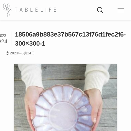
18506a9b883e37b567c13f76d1fec2f6-
023
/24
300×300-1
2023年5月24日