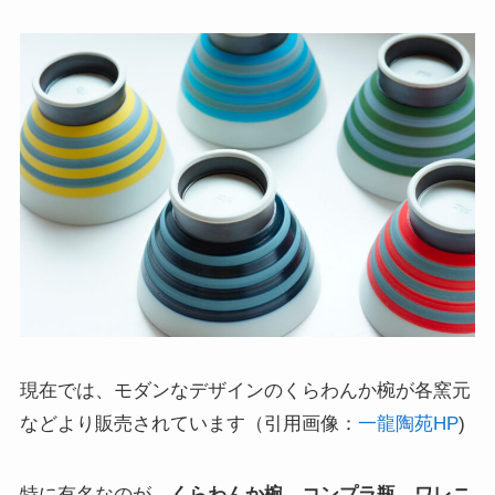
現在では、モダンなデザインのくらわんか椀が各窯元
などより販売されています（引用画像：
一龍陶苑HP
)
特に有名なのが、
くらわんか椀
、
コンプラ瓶
、
ワレニ