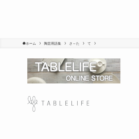
ホーム
陶芸用語集
さ～た
て