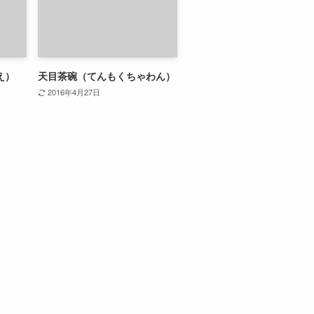
え）
天目茶碗（てんもくちゃわん）
2016年4月27日