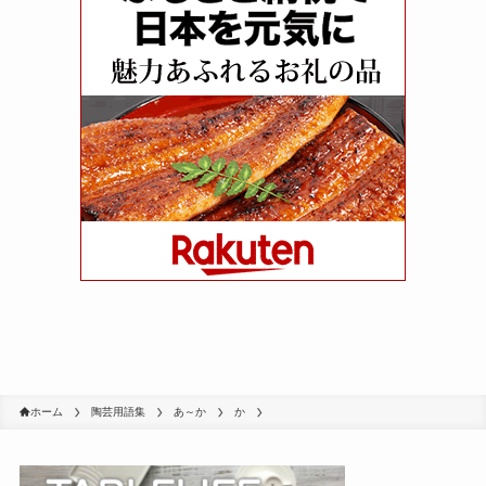
ホーム
陶芸用語集
あ～か
か