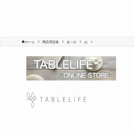
ホーム
陶芸用語集
あ～か
お