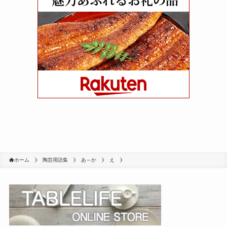
ホーム
陶芸用語集
あ～か
え