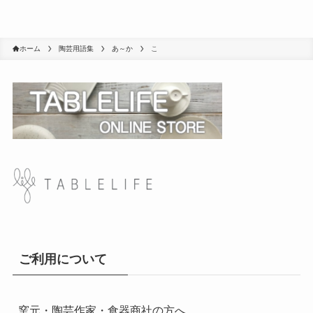
ホーム
陶芸用語集
あ～か
こ
ご利用について
窯元・陶芸作家・食器商社の方へ