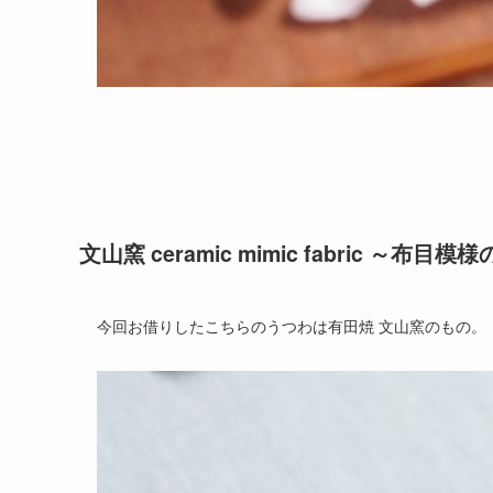
文山窯 ceramic mimic fabric ～布目
今回お借りしたこちらのうつわは有田焼 文山窯のもの。