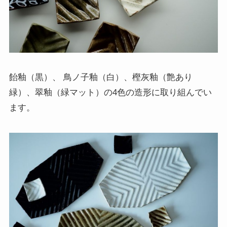
飴釉（黒）、 鳥ノ子釉（白）、樫灰釉（艶あり
緑）、翠釉（緑マット）の4色の造形に取り組んでい
ます。