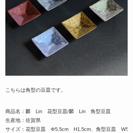
こちらは角型の豆皿です。
商品名：麟　Lin　花型豆皿/麟　Lin　角型豆皿

生産地：佐賀県 

サイズ：花型豆皿　Φ5.5cm　H1.5cm、角型豆皿　W5.5cm　