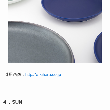
引用画像：
http://e-kihara.co.jp
４．SUN