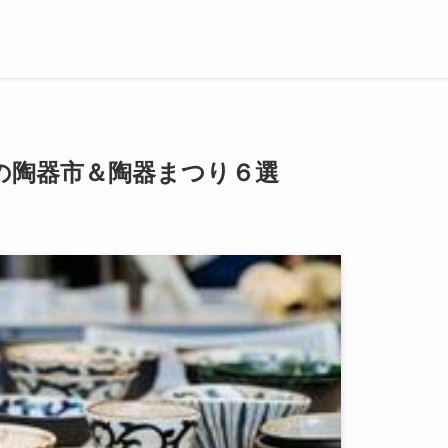
の陶器市＆陶器まつり６選