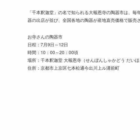
「千本釈迦堂」の名で知られる大報恩寺の陶器市は、毎年
器の出店が並び、全国各地の陶器が産地直売価格で販売さ
お寺さんの陶器市
日程：7月9日～12日
時間：10：00～20：00頃
場所：千本釈迦堂 大報恩寺（せんぼんしゃかどう だい
住所：京都市上京区七本松通今出川上ル溝前町