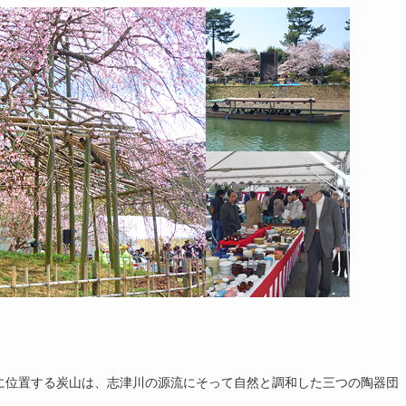
に位置する炭山は、志津川の源流にそって自然と調和した三つの陶器団