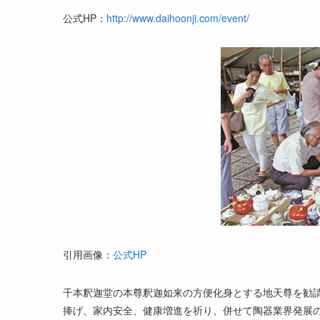
公式HP：
http://www.daihoonji.com/event/
引用画像：
公式HP
千本釈迦堂の本尊釈迦如来の方便化身とする地天尊を勧
捧げ、家内安全、健康増進を祈り、併せて陶器業界発展