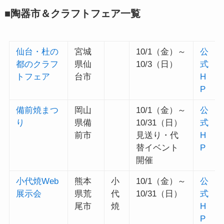
■陶器市＆クラフトフェア一覧
仙台・杜の
宮城
10/1（金）～
公
都のクラフ
県仙
10/3（日）
式
トフェア
台市
H
P
備前焼まつ
岡山
10/1（金）～
公
り
県備
10/31（日）
式
前市
見送り・代
H
替イベント
P
開催
小代焼Web
熊本
小
10/1（金）～
公
展示会
県荒
代
10/31（日）
式
尾市
焼
H
P