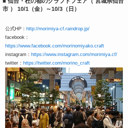
■ 仙台・杜の都のクラフトフェア（ 宮城県仙台
市 ） 10/1（金）～10/3（日）
公式HP：
http://morimiya-cf.raindrop.jp/
facebook：
https://www.facebook.com/morinomiyako.craft
instagram：
https://www.instagram.com/morimiya.cf/
twitter：
https://twitter.com/morino_craft