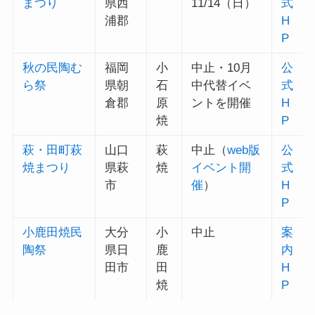
まつり
県西
11/14（日）
式
浦郡
H
P
秋の民陶む
福岡
小
中止・10月
公
ら祭
県朝
石
中代替イベ
式
倉郡
原
ントを開催
H
焼
P
萩・田町萩
山口
萩
中止（
web版
公
焼まつり
県萩
焼
イベント開
式
市
催
）
H
P
小鹿田焼民
大分
小
中止
案
陶祭
県日
鹿
内
田市
田
H
焼
P