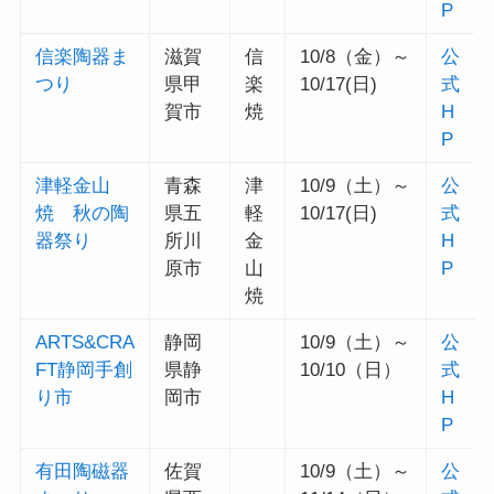
P
信楽陶器ま
滋賀
信
10/8（金）～
公
つり
県甲
楽
10/17(日)
式
賀市
焼
H
P
津軽金山
青森
津
10/9（土）～
公
焼 秋の陶
県五
軽
10/17(日)
式
器祭り
所川
金
H
原市
山
P
焼
ARTS&CRA
静岡
10/9（土）～
公
FT静岡手創
県静
10/10（日）
式
り市
岡市
H
P
有田陶磁器
佐賀
10/9（土）～
公