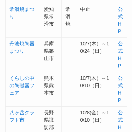
常滑焼まつ
愛知
常
中止
公
り
県常
滑
式
滑市
焼
H
P
丹波焼陶器
兵庫
10/7(木）～1
公
まつり
県篠
0/24（日）
式
山市
H
P
くらしの中
熊本
10/7(木）～1
公
の陶磁器フ
県熊
0/10（日）
式
ェア
本市
H
P
八ヶ岳クラ
長野
10/8(金）～1
公
フト市
県諏
0/10（日）
式
訪郡
H