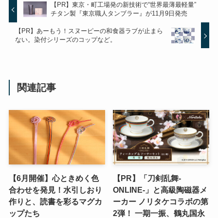
【PR】東京・町工場発の新技術で“世界最薄最軽量”
チタン製『東京職人タンブラー』が11月9日発売
【PR】あーもう！スヌーピーの和食器ラブが止まら
ない。染付シリーズのコップなど。
関連記事
【6月開催】心ときめく色
【PR】「刀剣乱舞-
合わせを発見！水引しおり
ONLINE-」と高級陶磁器メ
作りと、読書を彩るマグカ
ーカー ノリタケコラボの第
ップたち
2弾！ 一期一振、鶴丸国永