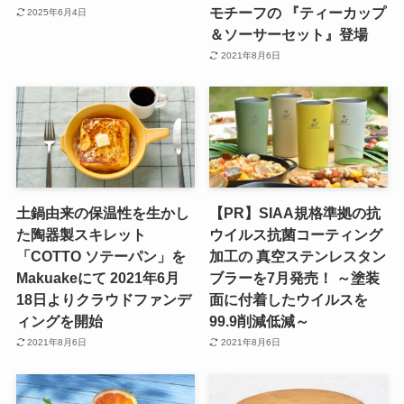
モチーフの 『ティーカップ
2025年6月4日
＆ソーサーセット』登場
2021年8月6日
土鍋由来の保温性を生かし
【PR】SIAA規格準拠の抗
た陶器製スキレット
ウイルス抗菌コーティング
「COTTO ソテーパン」を
加工の 真空ステンレスタン
Makuakeにて 2021年6月
ブラーを7月発売！ ～塗装
18日よりクラウドファンデ
面に付着したウイルスを
ィングを開始
99.9削減低減～
2021年8月6日
2021年8月6日