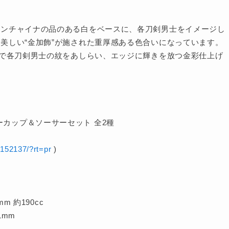
ーンチャイナの品のある白をベースに、各刀剣男士をイメージし
美しい“金加飾”が施された重厚感ある色合いになっています。
”で各刀剣男士の紋をあしらい、エッジに輝きを放つ金彩仕上げ
ティーカップ＆ソーサーセット 全2種
0152137/?rt=pr
)
)
 約190cc
mm