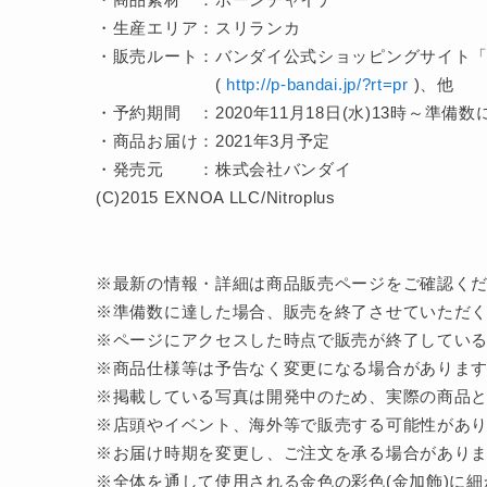
・生産エリア：スリランカ
・販売ルート：バンダイ公式ショッピングサイト
(
http://p-bandai.jp/?rt=pr
)、他
・予約期間 ：2020年11月18日(水)13時～準備
・商品お届け：2021年3月予定
・発売元 ：株式会社バンダイ
(C)2015 EXNOA LLC/Nitroplus
※最新の情報・詳細は商品販売ページをご確認く
※準備数に達した場合、販売を終了させていただ
※ページにアクセスした時点で販売が終了してい
※商品仕様等は予告なく変更になる場合がありま
※掲載している写真は開発中のため、実際の商品
※店頭やイベント、海外等で販売する可能性があ
※お届け時期を変更し、ご注文を承る場合があり
※全体を通して使用される金色の彩色(金加飾)に