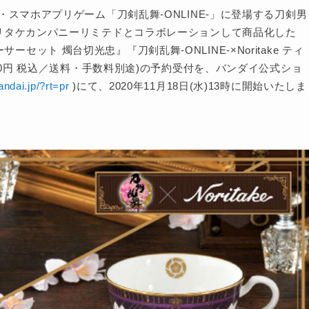
スマホアプリゲーム「刀剣乱舞-ONLINE-」に登場する刀剣男
リタケカンパニーリミテドとコラボレーションして商品化した
ーサーセット 燭台切光忠』『刀剣乱舞-ONLINE-×Noritake ティ
80円 税込／送料・手数料別途)の予約受付を、バンダイ公式ショ
andai.jp/?rt=pr
)にて、2020年11月18日(水)13時に開始いたしま