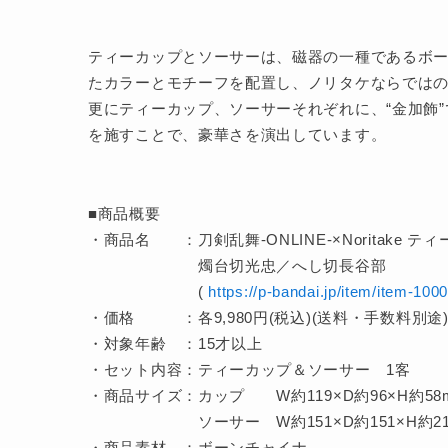
ティーカップとソーサーは、磁器の一種であるボ
たカラーとモチーフを配置し、ノリタケならではの
更にティーカップ、ソーサーそれぞれに、“金加飾
を施すことで、豪華さを演出しています。
■商品概要
・商品名 ：刀剣乱舞-ONLINE-×Noritake 
燭台切光忠／へし切長谷部
(
https://p-bandai.jp/item/item-100
・価格 ：各9,980円(税込)(送料・手数料別途
・対象年齢 ：15才以上
・セット内容：ティーカップ＆ソーサー 1客
・商品サイズ：カップ W約119×D約96×H約58mm
ソーサー W約151×D約151×H約21
・商品素材 ：ボーンチャイナ