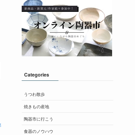
え
Categories
うつわ散歩
焼きもの産地
陶器市に行こう
部
食器のノウハウ