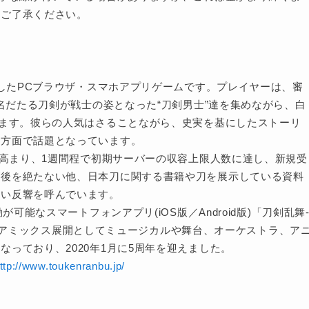
めご了承ください。
作したPCブラウザ・スマホアプリゲームです。プレイヤーは、審
に名だたる刀剣が戦士の姿となった“刀剣男士”達を集めながら、白
きます。彼らの人気はさることながら、史実を基にしたストーリ
な方面で話題となっています。
が高まり、1週間程で初期サーバーの収容上限人数に達し、新規受
が後を絶たない他、日本刀に関する書籍や刀を展示している資料
ない反響を呼んでいます。
可能なスマートフォンアプリ(iOS版／Android版)「刀剣乱舞
にメディアミックス展開としてミュージカルや舞台、オーケストラ、ア
っており、2020年1月に5周年を迎えました。
ttp://www.toukenranbu.jp/