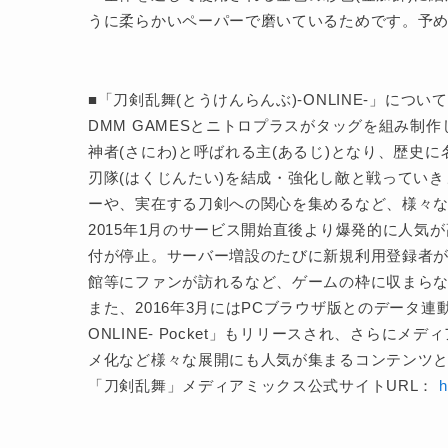
うに柔らかいペーパーで磨いているためです。予
■「刀剣乱舞(とうけんらんぶ)-ONLINE-」について
DMM GAMESとニトロプラスがタッグを組み制
神者(さにわ)と呼ばれる主(あるじ)となり、歴史
刃隊(はくじんたい)を結成・強化し敵と戦ってい
ーや、実在する刀剣への関心を集めるなど、様々
2015年1月のサービス開始直後より爆発的に人気
付が停止。サーバー増設のたびに新規利用登録者
館等にファンが訪れるなど、ゲームの枠に収まら
また、2016年3月にはPCブラウザ版とのデータ連動が
ONLINE- Pocket」もリリースされ、さら
メ化など様々な展開にも人気が集まるコンテンツとな
「刀剣乱舞」メディアミックス公式サイトURL：
h