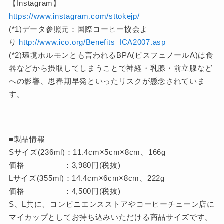
【Instagram】
https://www.instagram.com/sttokejp/
(*1)データ参照元：国際コーヒー協会よ
り
http://www.ico.org/Benefits_ICA2007.asp
(*2)環境ホルモンとも言われるBPA(ビスフェノールA)は食
器などから摂取してしまうことで神経・乳腺・前立腺など
への影響、思春期早発といったリスクが懸念されていま
す。
■製品情報
Sサイズ(236ml)：11.4cm×5cm×8cm、166g
価格 ：3,980円(税抜)
Lサイズ(355ml)：14.4cm×6cm×8cm、222g
価格 ：4,500円(税抜)
S、L共に、コンビニエンスストアやコーヒーチェーン店に
マイカップとしてお持ち込みいただける商品サイズです。