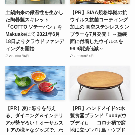
土鍋由来の保温性を生かし
【PR】SIAA規格準拠の抗
た陶器製スキレット
ウイルス抗菌コーティング
「COTTO ソテーパン」を
加工の 真空ステンレスタン
Makuakeにて 2021年6月
ブラーを7月発売！ ～塗装
18日よりクラウドファンデ
面に付着したウイルスを
ィングを開始
99.9削減低減～
2021年8月6日
2021年8月6日
【PR】夏に彩りを与え
【PR】ハンドメイドの木
る、ダイニング＆インテリ
製食器ブランド「ubdy(ウ
アが勢ぞろい！オーサムス
ブディ)」 コロナ禍で窮
トアの様々なグッズで、わ
地に立つ“バリ島・ウブド