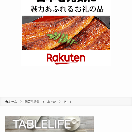
ホーム
陶芸用語集
あ～か
あ