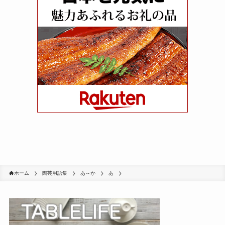
ホーム
陶芸用語集
あ～か
あ