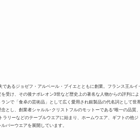
の夫であるジョゼフ・アルベール・ブイエとともに創業。フランス王ルイ
定を受け、その後ナポレオン3世など歴史上の著名な人物からの評判によ
トランで「食卓の芸術品」として広く愛用され銀製品の代名詞として世
理念とし、創業者シャルル･クリストフルのモットーである“唯一の品質
トラリーなどのテーブルウエアに始まり、ホームウエア、ギフトの他ジ
シルバーウエアを展開しています。