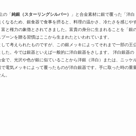
上の「
純銀（スターリングシルバー）
」と合金素材に銀で覆った「洋白
良くなるため、銀食器で食事を摂ると、料理の温かさ、冷たさを感じや
、富と権力の象徴とされてきました。富貴の身分に生まれることを「銀
スプーンを贈る習慣はここから生まれたといわれています。
として考えられたものですが、この銀メッキによってそれまで一部の王
した。今では銀器といえば一般的に洋白銀器をさします。 洋白銀器の
合金で、光沢や色が銀に似ていることから洋銀（洋白）または、ニッケ
銀で電気メッキによって覆ったものが洋白銀器です。手に取った時の重
せん。