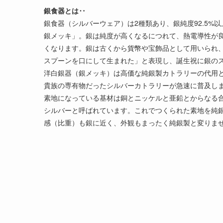
銀食器とは‥
銀食器（シルバーウェア）は2種類あり、銀純度92.5%以
銀メッキ」。銀は純度が高くなるにつれて、熱電導性が
くなります。銀は古くから貨幣や宝飾品として用いられ
スプーンを口にして生まれた」と表現し、誕生祝に銀の
洋白銀器（銀メッキ）は高価な純銀製カトラリーの代用
貴族の専有物だったシルバーカトラリーが急速に普及しま
素地になっている基材は銅とニッケルと亜鉛とからなる
シルバーと呼ばれています。これでつくられた素地を純
感（比重）も銀に近く、外観もまったく純銀製と変りま