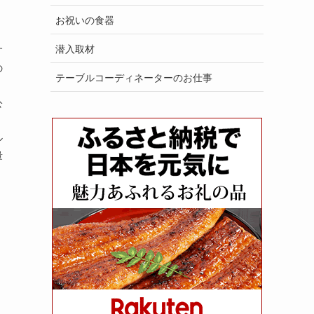
お祝いの食器
潜入取材
す
の
テーブルコーディネーターのお仕事
公
ル
量