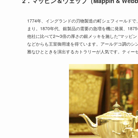
2．マッピン＆ウェッブ（Mappin & Web
1774年、イングランドの刃物製造の町シェフィールド
まり。1870年代、銀製品の需要の急増を機に発展、18
他社に比べて2〜3倍の厚さの銀メッキを施した“マッピ
などからも王室御用達を得ています。アールデコ調のシン
雅なひとときを演出するカトラリーが人気です。ティー