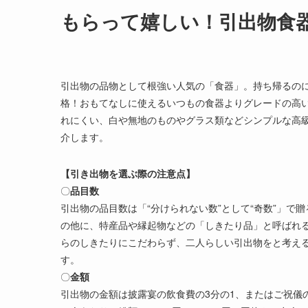
もらって嬉しい！引出物食
引出物の品物として根強い人気の「食器」。持ち帰るの
格！おもてなしに使えるいつもの食器よりグレードの高
れにくい、白や無地のものやグラス類などシンプルな高
介します。
【引き出物を選ぶ際の注意点】
〇
品目数
引出物の品目数は「“分けられない数”として“奇数”」
の他に、特産品や縁起物などの「しきたり品」と呼ばれ
らのしきたりにこだわらず、二人らしい引出物をと考え
す。
〇
金額
引出物の金額は披露宴の飲食費の3分の1、またはご祝儀の