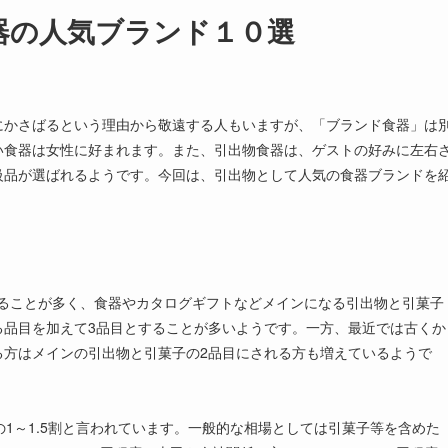
器の人気ブランド１０選
にかさばるという理由から敬遠する人もいますが、「ブランド食器」は
い食器は女性に好まれます。また、引出物食器は、ゲストの好みに左右
級品が選ばれるようです。今回は、引出物として人気の食器ブランドを
で贈ることが多く、食器やカタログギフトなどメインになる引出物と引菓子
る品目を加えて3品目とすることが多いようです。一方、最近では古くか
る方はメインの引出物と引菓子の2品目にされる方も増えているようで
1～1.5割と言われています。一般的な相場としては引菓子等を含めた