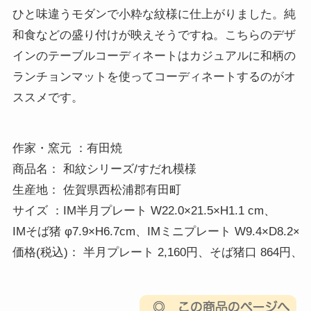
ひと味違うモダンで小粋な紋様に仕上がりました。純
和食などの盛り付けが映えそうですね。こちらのデザ
インのテーブルコーディネートはカジュアルに和柄の
ランチョンマットを使ってコーディネートするのがオ
ススメです。
作家・窯元 ：有田焼 

商品名： 和紋シリーズ/すだれ模様 

生産地： 佐賀県西松浦郡有田町 

サイズ ：IM半月プレート W22.0×21.5×H1.1 cm、

IMそば猪 φ7.9×H6.7cm、IMミニプレート W9.4×D8.2×H2.2
価格(税込)： 半月プレート 2,160円、そば猪口 864円、