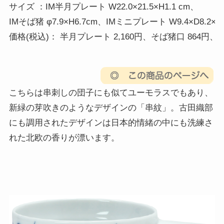
サイズ ：IM半月プレート W22.0×21.5×H1.1 cm、

IMそば猪 φ7.9×H6.7cm、IMミニプレート W9.4×D8.2×H2.2
価格(税込)： 半月プレート 2,160円、そば猪口 864円、
こちらは串刺しの団子にも似てユーモラスでもあり、
新緑の芽吹きのようなデザインの「串紋」。古田織部
にも調用されたデザインは日本的情緒の中にも洗練さ
れた北欧の香りが漂います。