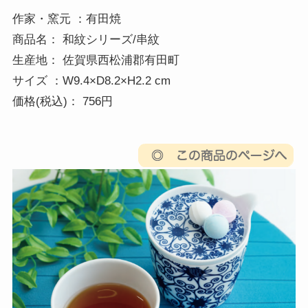
作家・窯元 ：有田焼 

商品名： 和紋シリーズ/串紋

生産地： 佐賀県西松浦郡有田町 

サイズ ：W9.4×D8.2×H2.2 cm 

価格(税込)： 756円