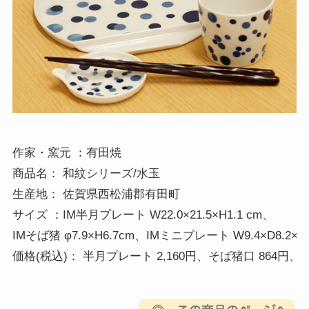
作家・窯元 ：有田焼 

商品名： 和紋シリーズ/水玉

生産地： 佐賀県西松浦郡有田町

サイズ ：IM半月プレート W22.0×21.5×H1.1 cm、

IMそば猪 φ7.9×H6.7cm、IMミニプレート W9.4×D8.2×H2.
価格(税込)： 半月プレート 2,160円、そば猪口 864円、