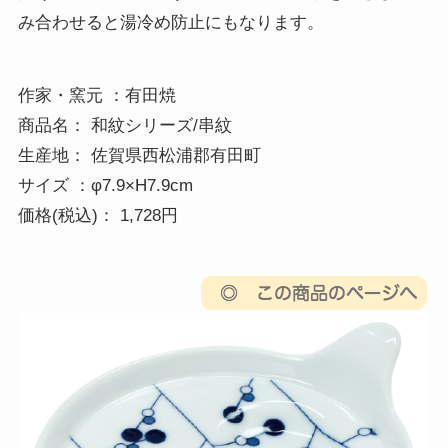
み合わせると湯冷め防止にもなります。
作家・窯元 ：有田焼 

商品名： 和紋シリーズ/串紋 

生産地： 佐賀県西松浦郡有田町 

サイズ ：φ7.9×H7.9cm

価格(税込)： 1,728円