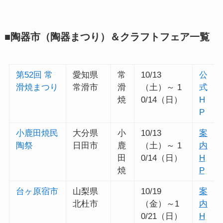
■陶器市（陶器まつり）＆クラフトフェア一覧
第52回 常
愛知県
常
10/13
公
滑焼まつり
常滑市
滑
（土）～ 1
式
焼
0/14（日）
H
P
小鹿田焼民
大分県
小
10/13
案
陶祭
日田市
鹿
（土）～ 1
内
田
0/14（日）
H
焼
P
台ヶ原宿市
山梨県
10/19
案
北杜市
（金）～1
内
0/21（日）
H