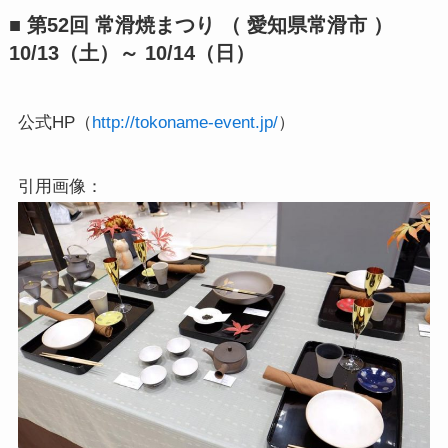
■ 第52回 常滑焼まつり （ 愛知県常滑市 ）
10/13（土）～ 10/14（日）
公式HP（
http://tokoname-event.jp/
）
引用画像：