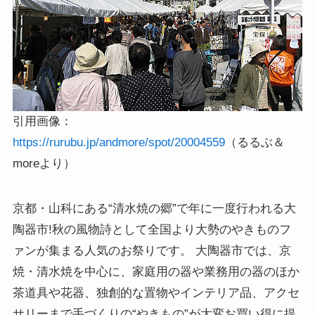
引用画像：
https://rurubu.jp/andmore/spot/20004559
（るるぶ＆
moreより）
京都・山科にある“清水焼の郷”で年に一度行われる大
陶器市!秋の風物詩として全国より大勢のやきものフ
ァンが集まる人気のお祭りです。 大陶器市では、京
焼・清水焼を中心に、家庭用の器や業務用の器のほか
茶道具や花器、独創的な置物やインテリア品、アクセ
サリーまで手づくりの“やきもの”が大変お買い得に提