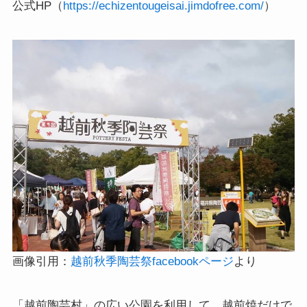
公式HP（
https://echizentougeisai.jimdofree.com/
）
画像引用：
越前秋季陶芸祭facebookページ
より
「越前陶芸村」の広い公園を利用して、越前焼だけで