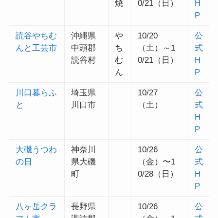
焼
0/21（日）
H
P
読谷やちむ
沖縄県
や
10/20
公
んと工芸市
中頭郡
ち
（土）～1
式
読谷村
む
0/21（日）
H
ん
P
川口暮らふ
埼玉県
10/27
公
と
川口市
（土）
式
H
P
大磯うつわ
神奈川
10/26
公
の日
県大磯
（金）〜1
式
町
0/28（日）
H
P
八ヶ岳クラ
長野県
10/26
公