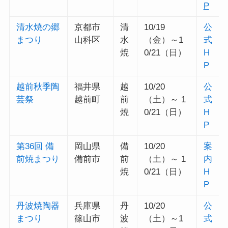
P
清水焼の郷
京都市
清
10/19
公
まつり
山科区
水
（金）～1
式
焼
0/21（日）
H
P
越前秋季陶
福井県
越
10/20
公
芸祭
越前町
前
（土）～ 1
式
焼
0/21（日）
H
P
第36回 備
岡山県
備
10/20
案
前焼まつり
備前市
前
（土）～ 1
内
焼
0/21（日）
H
P
丹波焼陶器
兵庫県
丹
10/20
公
まつり
篠山市
波
（土）～1
式