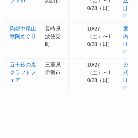
フト市
諏訪郡
（金）～1
式
0/28（日）
H
P
陶郷中尾山
長崎県
10/27
案
秋陶めぐり
波佐見
（土）〜1
内
町
0/28（日）
H
P
五十鈴の森
三重県
10/27
公
クラフトフ
伊勢市
（土）～1
式
ェア
0/28（日）
H
P