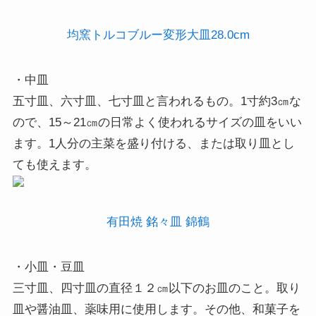
均窯トルコブルー変形大皿28.0cm
・中皿
五寸皿、六寸皿、七寸皿と言われるもの。1寸約3㎝な
ので、15～21㎝の日常よく使われるサイズの皿をいい
ます。1人分の主菜を盛り付ける、または取り皿とし
ても使えます。
有田焼 銘々皿 錦鶴
・小皿・豆皿
三寸皿、四寸皿の直径１２㎝以下のお皿のこと。取り
皿や醤油皿、薬味用に使用します。その他、和菓子を