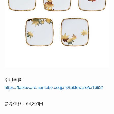
引用画像：
https://tableware.noritake.co.jp/fs/tableware/c/1693/
参考価格：64,800円