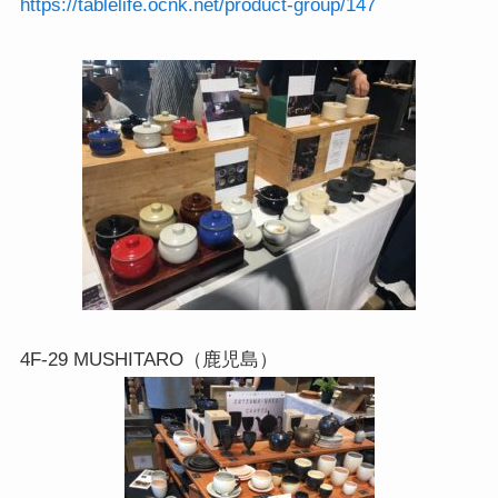
https://tablelife.ocnk.net/product-group/147
4F-29 MUSHITARO（鹿児島）