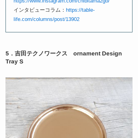
https://www.instagram.com/chibitama2go/
インタビューコラム：
https://table-
life.com/columns/post/13902
5．吉田テクノワークス ornament Design
Tray S