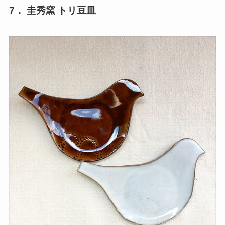
7． 圭秀窯 トリ豆皿