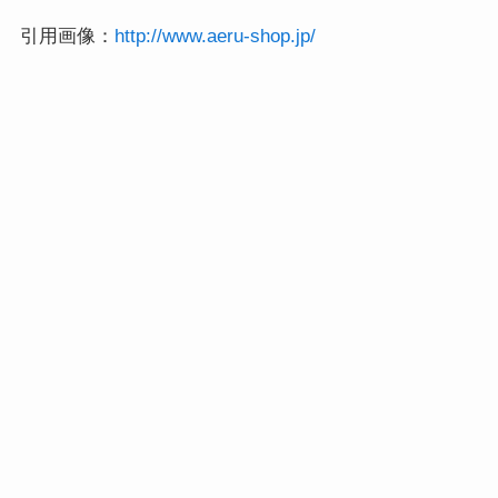
引用画像：
http://www.aeru-shop.jp/