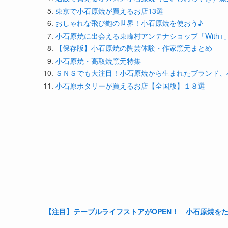
東京で小石原焼が買えるお店13選
おしゃれな飛び鉋の世界！小石原焼を使おう♪
小石原焼に出会える東峰村アンテナショップ「With+
【保存版】小石原焼の陶芸体験・作家窯元まとめ
小石原焼・高取焼窯元特集
ＳＮＳでも大注目！小石原焼から生まれたブランド、
小石原ポタリーが買えるお店【全国版】１８選
【注目】テーブルライフストアがOPEN！ 小石原焼を