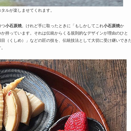
ホタルが楽しませてくれます。
持つ
小石原焼
。けれど手に取ったときに「もしかしてこれ
小石原焼
か
つか持っています。それは伝統からくる規則的なデザインが理由のひと
櫛目（くしめ）」などの匠の技を、伝統技法として大切に受け継いでき
す。