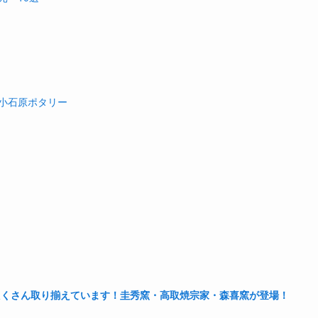
」
小石原ポタリー
たくさん取り揃えています！圭秀窯・高取焼宗家・森喜窯が登場！