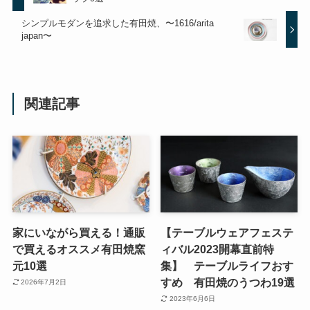
シンプルモダンを追求した有田焼、〜1616/arita
japan〜
関連記事
家にいながら買える！通販
【テーブルウェアフェステ
で買えるオススメ有田焼窯
ィバル2023開幕直前特
元10選
集】 テーブルライフおす
すめ 有田焼のうつわ19選
2026年7月2日
2023年6月6日