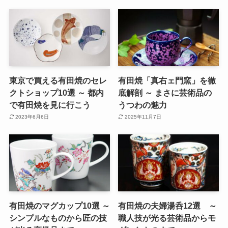
東京で買える有田焼のセレ
有田焼「真右ェ門窯」を徹
クトショップ10選 ～ 都内
底解剖 ～ まさに芸術品の
で有田焼を見に行こう
うつわの魅力
2023年6月6日
2025年11月7日
有田焼のマグカップ10選 ～
有田焼の夫婦湯呑12選 ～
シンプルなものから匠の技
職人技が光る芸術品からモ