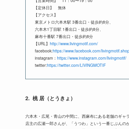
【営業時間】　11：00〜19：00

【定休日】　無休

【アクセス】

 東京メトロ六本木駅 3番出口・徒歩約8分、

 六本木1丁目駅 1番出口・徒歩約8分、

 麻布十番駅 7番出口・徒歩約8分

【URL】
 facebook:
https://www.facebook.com/livingmotif.sho
 instagram：
https://www.instagram.com/livingmotif/
 twitter:
https://twitter.com/LIVINGMOTIF
2. 桃 居（とうきょ）
六本木・広尾・青山の中間に、西麻布にある老舗のギャ
店主の広瀬一郎さんが、「うつわ」という一番じぶんの