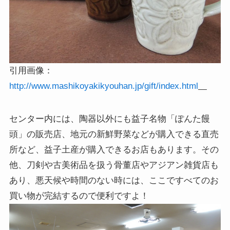
引用画像：
http://www.mashikoyakikyouhan.jp/gift/index.html
センター内には、陶器以外にも益子名物「ぽんた饅
頭」の販売店、地元の新鮮野菜などが購入できる直売
所など、益子土産が購入できるお店もあります。その
他、刀剣や古美術品を扱う骨董店やアジアン雑貨店も
あり、悪天候や時間のない時には、ここですべてのお
買い物が完結するので便利ですよ！