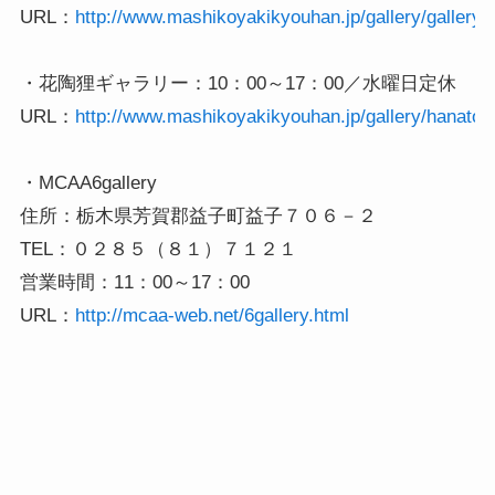
URL：
http://www.mashikoyakikyouhan.jp/gallery/gallery_
・花陶狸ギャラリー：10：00～17：00／水曜日定休

URL：
http://www.mashikoyakikyouhan.jp/gallery/hanatour
・MCAA6gallery

住所：栃木県芳賀郡益子町益子７０６－２

TEL：０２８５（８１）７１２１　

営業時間：11：00～17：00

URL：
http://mcaa-web.net/6gallery.html