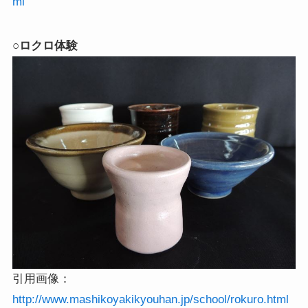
ml
○
ロクロ体験
引用画像：
http://www.mashikoyakikyouhan.jp/school/rokuro.html