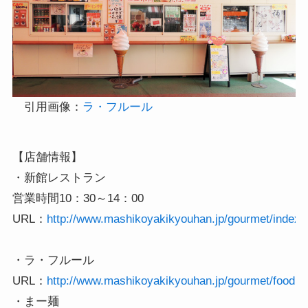
引用画像：
ラ・フルール
【店舗情報】

・新館レストラン

営業時間10：30～14：00

URL：
http://www.mashikoyakikyouhan.jp/gourmet/index.
・ラ・フルール

URL：
http://www.mashikoyakikyouhan.jp/gourmet/food.h
・まー麺
