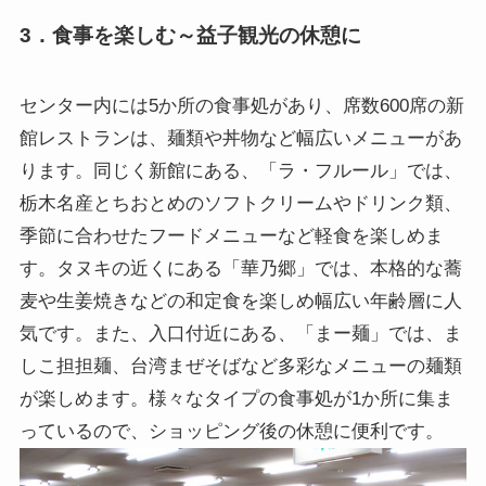
3．食事を楽しむ～益子観光の休憩に
センター内には5か所の食事処があり、席数600席の新
館レストランは、麺類や丼物など幅広いメニューがあ
ります。同じく新館にある、「ラ・フルール」では、
栃木名産とちおとめのソフトクリームやドリンク類、
季節に合わせたフードメニューなど軽食を楽しめま
す。タヌキの近くにある「華乃郷」では、本格的な蕎
麦や生姜焼きなどの和定食を楽しめ幅広い年齢層に人
気です。また、入口付近にある、「まー麺」では、ま
しこ担担麺、台湾まぜそばなど多彩なメニューの麺類
が楽しめます。様々なタイプの食事処が1か所に集ま
っているので、ショッピング後の休憩に便利です。