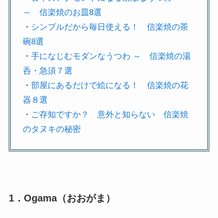
～ 信楽焼のお皿8選
・
シンプルだから毎日使える！ 信楽焼の茶
碗8選
・
手になじむモダンなうつわ ～ 信楽焼の湯
呑・急須７選
・
部屋にあるだけで絵になる！ 信楽焼の花
器８選
・
ご存知ですか？ 意外と知らない 信楽焼
のタヌキの秘密
1．Ogama（おおがま）