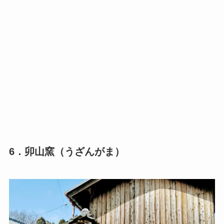
6．卯山窯（うざんがま）