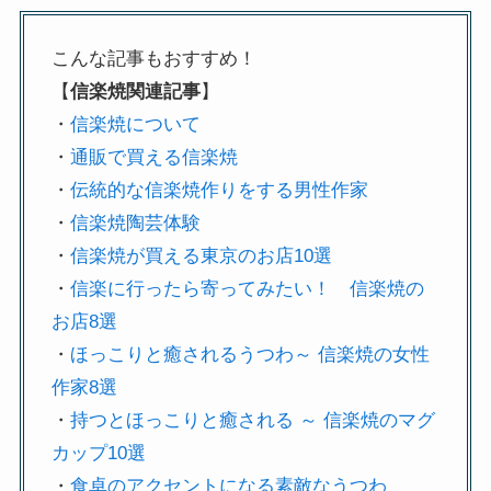
こんな記事もおすすめ！
【
信楽焼関連記事
】
・
信楽焼について
・
通販で買える信楽焼
・
伝統的な信楽焼作りをする男性作家
・
信楽焼陶芸体験
・
信楽焼が買える東京のお店10選
・
信楽に行ったら寄ってみたい！ 信楽焼の
お店8選
・
ほっこりと癒されるうつわ～ 信楽焼の女性
作家8選
・
持つとほっこりと癒される ～ 信楽焼のマグ
カップ10選
・
食卓のアクセントになる素敵なうつわ