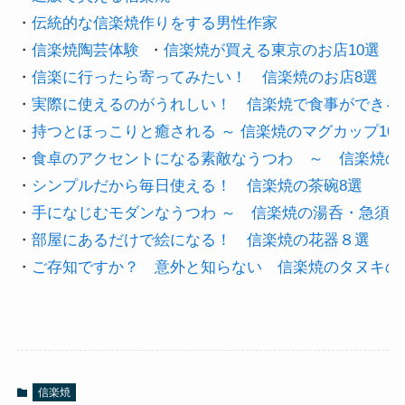
・
伝統的な信楽焼作りをする男性作家 
・
信楽焼陶芸体験 
 ・
信楽焼が買える東京のお店10選
・
信楽に行ったら寄ってみたい！　信楽焼のお店8選
・
実際に使えるのがうれしい！　信楽焼で食事ができる
・
持つとほっこりと癒される ～ 信楽焼のマグカップ10選
・
食卓のアクセントになる素敵なうつわ　～　信楽焼のお
・
シンプルだから毎日使える！　信楽焼の茶碗8選
・
手になじむモダンなうつわ ～　信楽焼の湯呑・急須
・
部屋にあるだけで絵になる！　信楽焼の花器８選
・
ご存知ですか？　意外と知らない　信楽焼のタヌキの
信楽焼