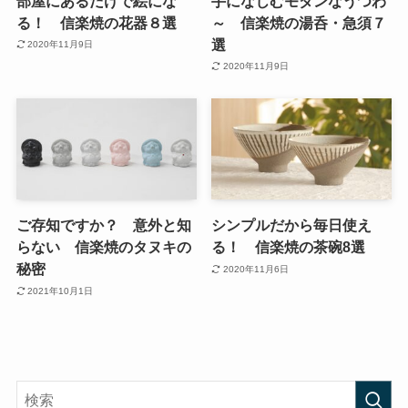
部屋にあるだけで絵にな
手になじむモダンなうつわ
る！ 信楽焼の花器８選
～ 信楽焼の湯呑・急須７
選
2020年11月9日
2020年11月9日
ご存知ですか？ 意外と知
シンプルだから毎日使え
らない 信楽焼のタヌキの
る！ 信楽焼の茶碗8選
秘密
2020年11月6日
2021年10月1日