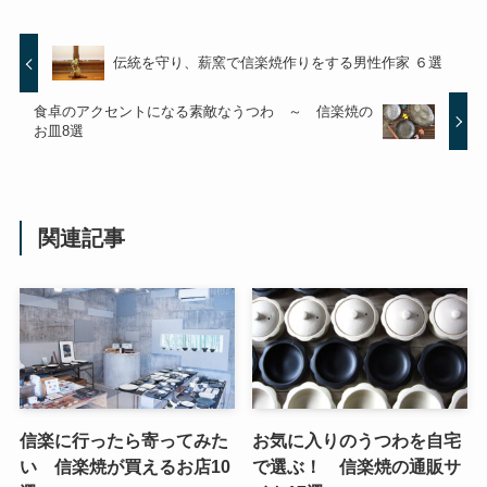
伝統を守り、薪窯で信楽焼作りをする男性作家 ６選
食卓のアクセントになる素敵なうつわ ～ 信楽焼の
お皿8選
関連記事
信楽に行ったら寄ってみた
お気に入りのうつわを自宅
い 信楽焼が買えるお店10
で選ぶ！ 信楽焼の通販サ