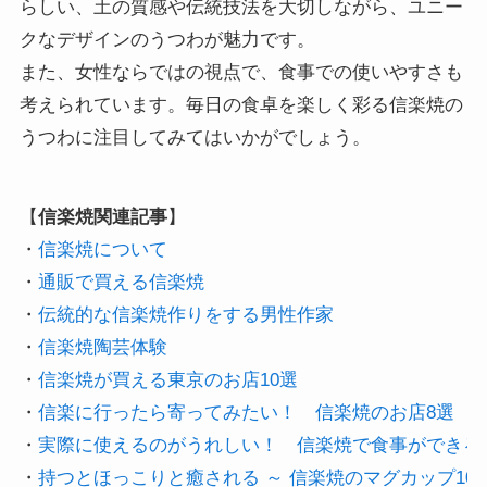
らしい、土の質感や伝統技法を大切しながら、ユニー
クなデザインのうつわが魅力です。
また、女性ならではの視点で、食事での使いやすさも
考えられています。毎日の食卓を楽しく彩る信楽焼の
うつわに注目してみてはいかがでしょう。
【
信楽焼関連記事
】 

・
信楽焼について
・
通販で買える信楽焼 
・
伝統的な信楽焼作りをする男性作家 
・
信楽焼陶芸体験 
・
信楽焼が買える東京のお店10選
・
信楽に行ったら寄ってみたい！　信楽焼のお店8選
・
実際に使えるのがうれしい！　信楽焼で食事ができる
・
持つとほっこりと癒される ～ 信楽焼のマグカップ10選